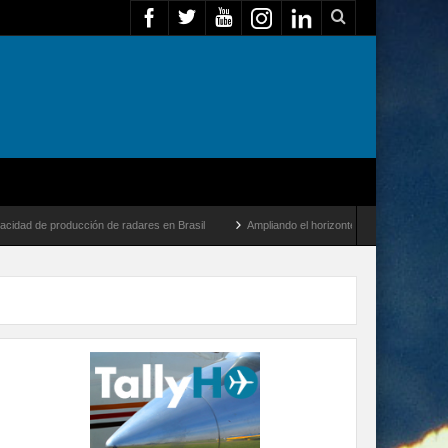
e producción de radares en Brasil
Ampliando el horizonte: Dentro del vuelo de desar