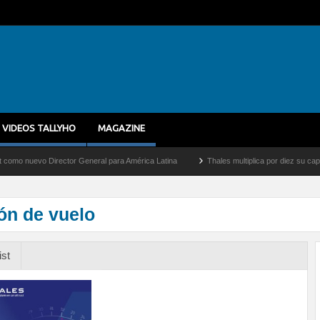
VIDEOS TALLYHO
MAGAZINE
evo Director General para América Latina
Thales multiplica por diez su capacidad d
ón de vuelo
ist