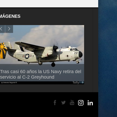
MÁGENES
Air France-KLM anuncia a Guilhem
Thales multipl
Tras casi 60 años la US Navy retira del
Mallet como nuevo Director General
capacidad de 
servicio al C-2 Greyhound
para América Latina
en Brasil