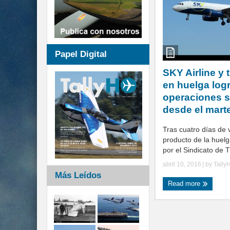
Papel Digital
SKY Airline y 
en huelga log
operaciones s
desde el mart
Tras cuatro días de
producto de la huel
por el Sindicato de Tr
abril 10, 2016
| by
Tally
Más Leídos
Read more