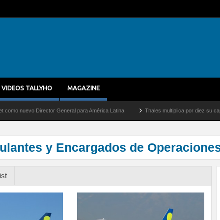
VIDEOS TALLYHO
MAGAZINE
uevo Director General para América Latina
Thales multiplica por diez su capacidad
pulantes y Encargados de Operacione
ist