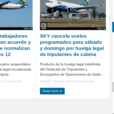
trabajadores
SKY cancela vuelos
ran acuerdo y
programados para sábado
e normalizan
y domingo por huelga legal
es 12
de tripulantes de cabina
 vuelos suspendidos
Producto de la huelga legal indefinida
ga legal encabezada
del Sindicato de Tripulantes y
ipula ...
Encargados de Operaciones de Vuelo ...
Ho
|
0 comments
abril 08, 2016
| by
TallyHo
|
0 comments
Read more