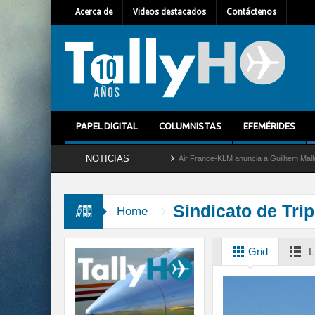
Acerca de
Videos destacados
Contáctenos
PAPEL DIGITAL
COLUMNISTAS
EFEMÉRIDES
NOTICIAS
etira del servicio al C-2 Greyhound
Air France-KLM anuncia a Guilhem Mallet como n
Sindicato de Tri
Home
Grid
L