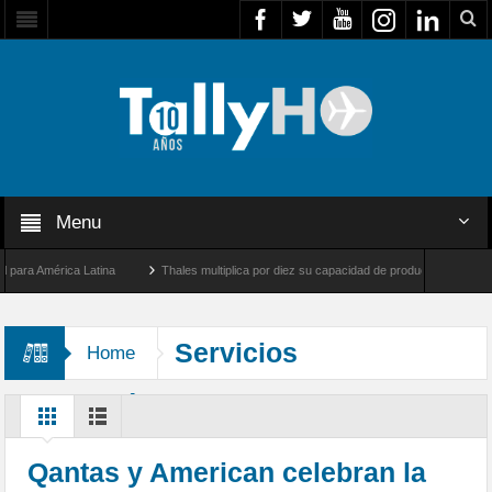
Menu
a América Latina
Thales multiplica por diez su capacidad de producción de radares e
Los Ángeles y Farnborough, Reino Unido
Airbus U030 Flexrotor inicia sus operacion
Servicios
Home
Transpacíficos
Qantas y American celebran la