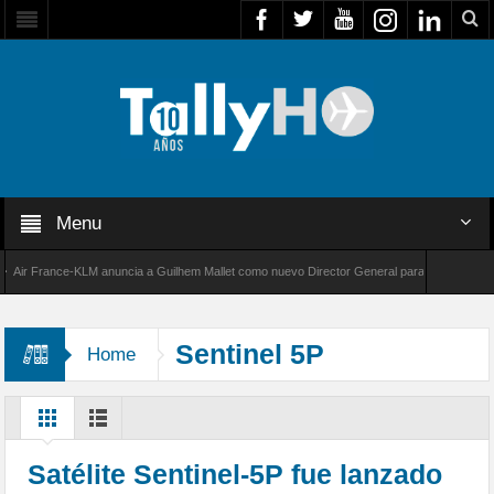
Menu
r France-KLM anuncia a Guilhem Mallet como nuevo Director General para América Latina
 8000 de Bombardier establece un nuevo récord de velocidad entre Los Ángeles y Farnboro
Sentinel 5P
Home
Satélite Sentinel-5P fue lanzado