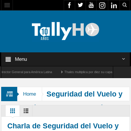
Menu
or General para América Latina
Thales multiplica por diez su capacidad de producci
dad entre Los Ángeles y Farnborough, Reino Unido
Seguridad del Vuelo y
Home
Prevención de Accidentes Aéreos
Charla de Seguridad del Vuelo y