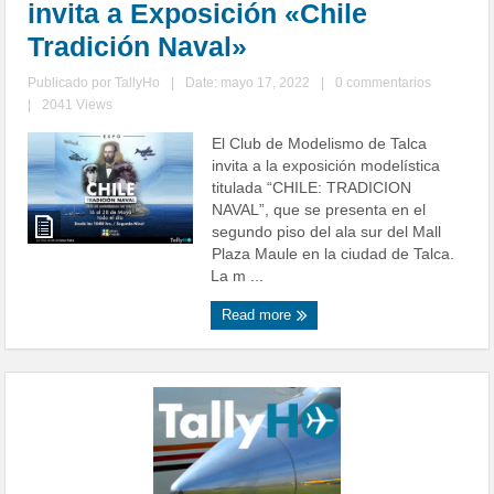
invita a Exposición «Chile
Tradición Naval»
Publicado por
TallyHo
|
Date: mayo 17, 2022
|
0 commentarios
|
2041 Views
El Club de Modelismo de Talca
invita a la exposición modelística
titulada “CHILE: TRADICION
NAVAL”, que se presenta en el
segundo piso del ala sur del Mall
Plaza Maule en la ciudad de Talca.
La m ...
Read more