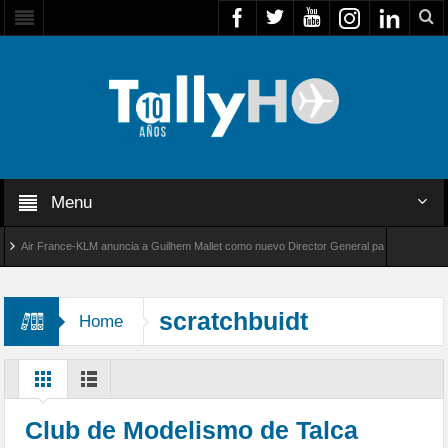
Menu
ir France-KLM anuncia a Guilhem Mallet como nuevo Director General para América Latina
l 8000 de Bombardier establece un nuevo récord de velocidad entre Los Ángeles y Farnbor
scratchbuidt
Home
Club de Modelismo de Talca