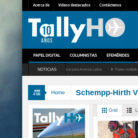
Acerca de
Videos destacados
Contáctenos
PAPEL DIGITAL
COLUMNISTAS
EFEMÉRIDES
NOTICIAS
m Mallet como nuevo Director General para América Latina
Thales multiplica por di
Schempp-Hirth V
Home
Grid
L