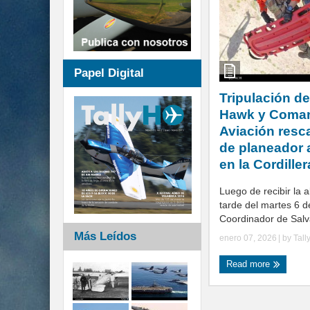
Papel Digital
Tripulación d
Hawk y Coma
Aviación resca
de planeador 
en la Cordiller
Luego de recibir la 
tarde del martes 6 d
Coordinador de Salv
Más Leídos
enero 07, 2026
| by
Tall
Read more