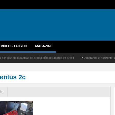
VIDEOS TALLYHO
MAGAZINE
ez su capacidad de producción de radares en Brasil
Ampliando el horizonte: Dentro d
entus 2c
ist