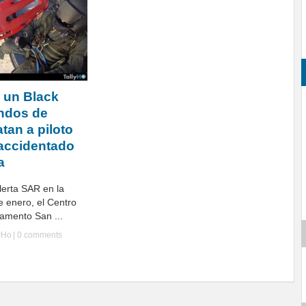
e un Black
ndos de
tan a piloto
accidentado
a
alerta SAR en la
e enero, el Centro
amento San ...
yHo
|
0 comments