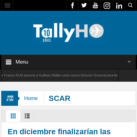
Menu
rance-KLM anuncia a Guilhem Mallet como nuevo Director General para América Latina
00 de Bombardier establece un nuevo récord de velocidad entre Los Ángeles y Farnborough
SCAR
Home
En diciembre finalizarían las