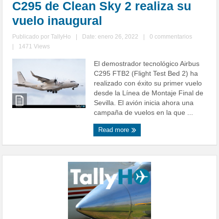
C295 de Clean Sky 2 realiza su
vuelo inaugural
Publicado por
TallyHo
|
Date: enero 26, 2022
|
0 commentarios
|
1471 Views
El demostrador tecnológico Airbus
C295 FTB2 (Flight Test Bed 2) ha
realizado con éxito su primer vuelo
desde la Línea de Montaje Final de
Sevilla. El avión inicia ahora una
campaña de vuelos en la que ...
Read more