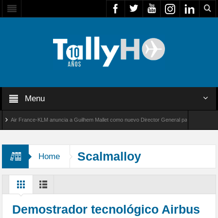
Menu
Air France-KLM anuncia a Guilhem Mallet como nuevo Director General para América Latina
al 8000 de Bombardier establece un nuevo récord de velocidad entre Los Ángeles y Farnbo
Scalmalloy
Home
Demostrador tecnológico Airbus