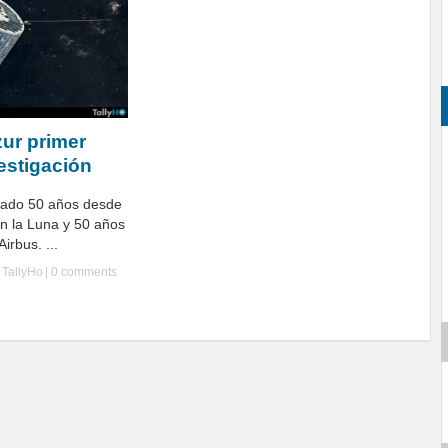
zur primer
vestigación
cado 50 años desde
 en la Luna y 50 años
irbus. ...
y
TallyHo
|
0 comments