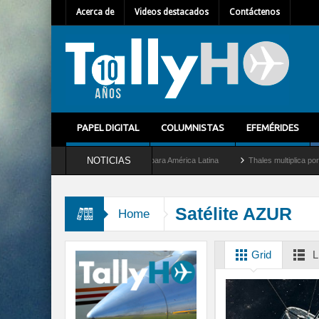
Acerca de
Videos destacados
Contáctenos
PAPEL DIGITAL
COLUMNISTAS
EFEMÉRIDES
NOTICIAS
llet como nuevo Director General para América Latina
Thales multiplica por diez su
Satélite AZUR
Home
Grid
L