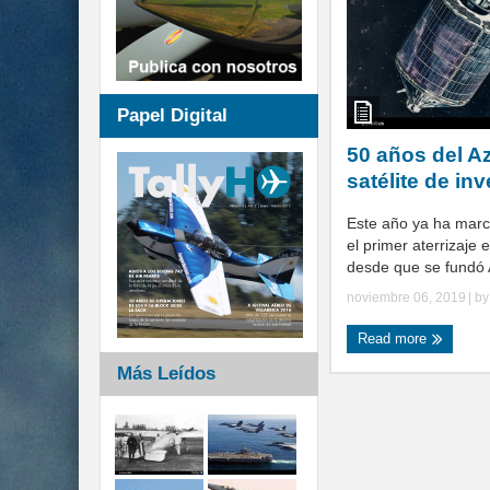
Papel Digital
50 años del A
satélite de in
Este año ya ha mar
el primer aterrizaje
desde que se fundó A
noviembre 06, 2019
| b
Read more
Más Leídos