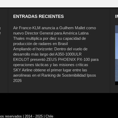
ENTRADAS RECIENTES
I
a
Air France-KLM anuncia a Guilhem Mallet como
nuevo Director General para América Latina
l
Thales multiplica por diez su capacidad de
producción de radares en Brasil
Ampliando el horizonte: Dentro del vuelo de
desarrollo más largo del A350-1000ULR
EKOLOT presentó ZEUS PHOENIX PX-100 para
operaciones tácticas y las misiones críticas
Air France-KLM anuncia a Guilhem
SKY Airline obtiene el primer lugar entre las
Mallet como nuevo Director General
aerolíneas en el Ranking de Sostenibilidad Ipsos
para América Latina
2026
s reservados | 2014 - 2025 | Chile