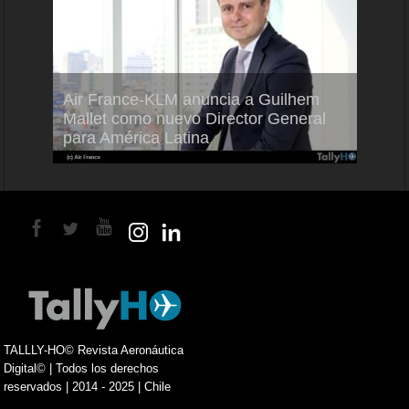
Air France-KLM anuncia a Guilhem
Thale
ra del
Mallet como nuevo Director General
capac
para América Latina
en Br
TALLLY-HO© Revista Aeronáutica
Digital© | Todos los derechos
reservados | 2014 - 2025 | Chile