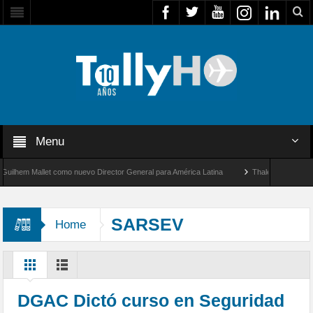
Menu
m Mallet como nuevo Director General para América Latina
Thales multiplica por di
 un nuevo récord de velocidad entre Los Ángeles y Farnborough, Reino Unido
SARSEV
Home
DGAC Dictó curso en Seguridad