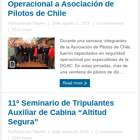
Operacional a Asociación de
Pilotos de Chile
Publicado por
TallyHo
|
Date: agosto 11, 2015
|
0 commentarios
|
5513 Views
Durante una semana, integrantes
de la Asociación de Pilotos de Chile,
fueron capacitados en seguridad
operacional por especialistas de la
DGAC. En estas jornadas, más de
una veintena de pilotos de dis ...
Read more
11º Seminario de Tripulantes
Auxiliar de Cabina “Altitud
Segura”
Publicado por
TallyHo
|
Date: enero 20, 2015
|
0 commentarios
|
3280 Views