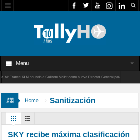
Menu
r France-KLM anuncia a Guilhem Mallet como nuevo Director General para América Latina
 8000 de Bombardier establece un nuevo récord de velocidad entre Los Ángeles y Farnboro
Sanitización
Home
SKY recibe máxima clasificación