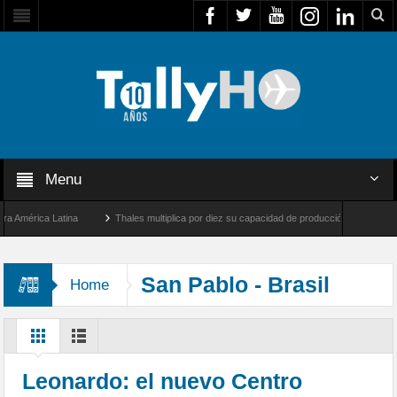
Menu
mérica Latina
Thales multiplica por diez su capacidad de producción de radares en Br
 Ángeles y Farnborough, Reino Unido
Airbus U030 Flexrotor inicia sus operaciones 
San Pablo - Brasil
Home
Leonardo: el nuevo Centro