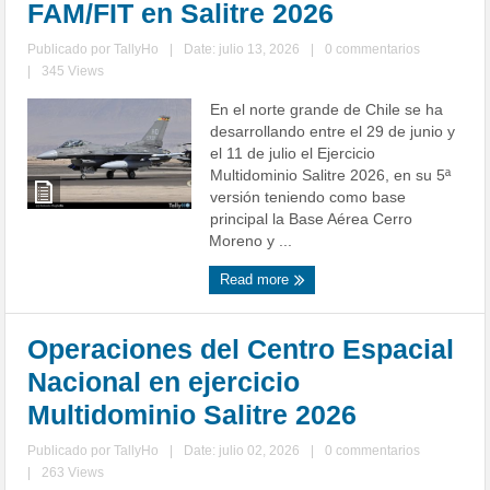
FAM/FIT en Salitre 2026
Publicado por
TallyHo
|
Date: julio 13, 2026
|
0 commentarios
|
345 Views
En el norte grande de Chile se ha
desarrollando entre el 29 de junio y
el 11 de julio el Ejercicio
Multidominio Salitre 2026, en su 5ª
versión teniendo como base
principal la Base Aérea Cerro
Moreno y ...
Read more
Operaciones del Centro Espacial
Nacional en ejercicio
Multidominio Salitre 2026
Publicado por
TallyHo
|
Date: julio 02, 2026
|
0 commentarios
|
263 Views