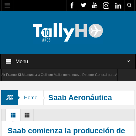
Menu
France-KLM anuncia a Guilhem Mallet como nuevo Director General para América Latina
000 de Bombardier establece un nuevo récord de velocidad entre Los Ángeles y Farnboroug
Saab Aeronáutica
Home
Montagens
Saab comienza la producción de