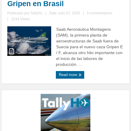
Gripen en Brasil
Publicado por
TallyHo
|
Date: julio 07, 2020
|
0 commentarios
|
2244 Views
Saab Aeronáutica Montagens
(SAM), la primera planta de
aeroestructuras de Saab fuera de
Suecia para el nuevo caza Gripen E
/ F, alcanza otro hito importante con
el inicio de las labores de
producción. ...
Read more