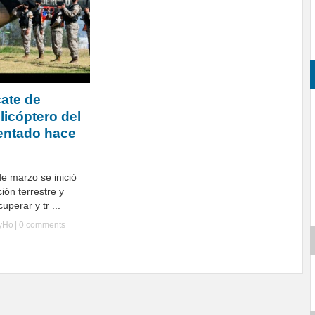
ate de
licóptero del
dentado hace
de marzo se inició
ón terrestre y
perar y tr ...
lyHo
|
0 comments