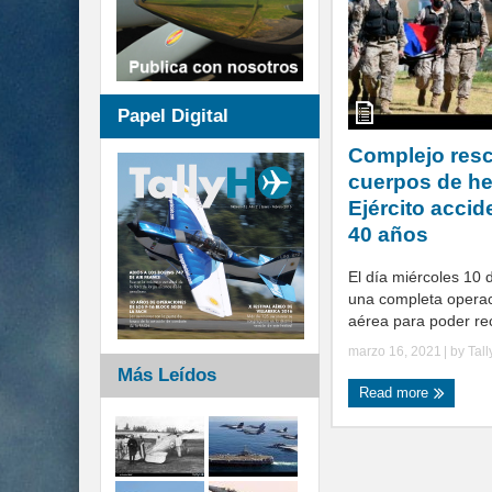
Papel Digital
Complejo resc
cuerpos de he
Ejército acci
40 años
El día miércoles 10 
una completa operaci
aérea para poder recu
marzo 16, 2021
| by
Tal
Más Leídos
Read more