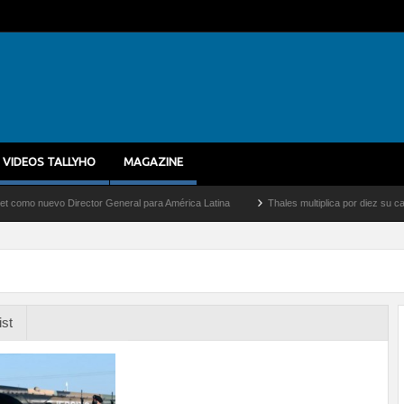
VIDEOS TALLYHO
MAGAZINE
nuevo Director General para América Latina
Thales multiplica por diez su capacidad
ist