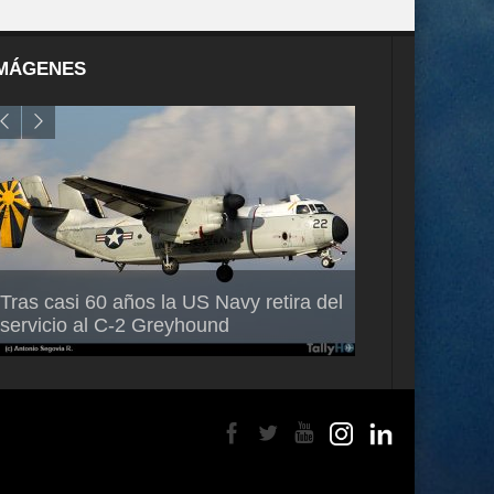
MÁGENES
Air France-KLM anuncia a Guilhem
Thales multipl
Tras casi 60 años la US Navy retira del
Mallet como nuevo Director General
capacidad de 
servicio al C-2 Greyhound
para América Latina
en Brasil