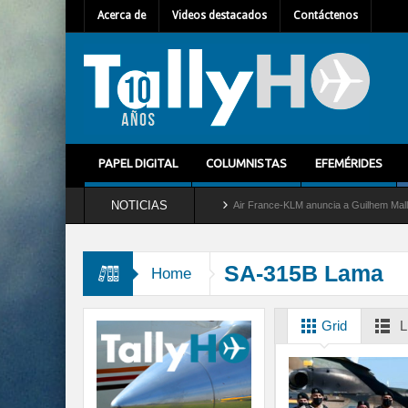
Acerca de
Videos destacados
Contáctenos
PAPEL DIGITAL
COLUMNISTAS
EFEMÉRIDES
NOTICIAS
etira del servicio al C-2 Greyhound
Air France-KLM anuncia a Guilhem Mallet como 
SA-315B Lama
Home
Grid
L