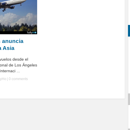
s anuncia
a Asia
vuelos desde el
ional de Los Ángeles
nternaci ...
lyHo
|
0 comments