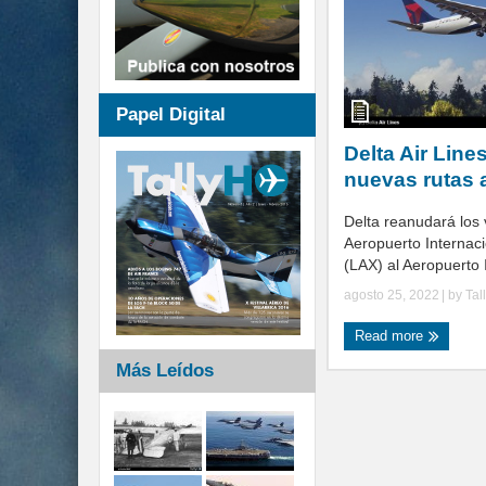
Papel Digital
Delta Air Line
nuevas rutas 
Delta reanudará los 
Aeropuerto Internac
(LAX) al Aeropuerto I
agosto 25, 2022
| by
Tal
Read more
Más Leídos