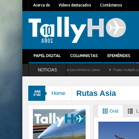
Acerca de
Videos destacados
Contáctenos
PAPEL DIGITAL
COLUMNISTAS
EFEMÉRIDES
NOTICIAS
 Mallet como nuevo Director General para América Latina
Thales multiplica por diez
Rutas Asia
Home
Grid
L