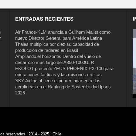
ENTRADAS RECIENTES
I
a
Air France-KLM anuncia a Guilhem Mallet como
nuevo Director General para América Latina
l
Thales multiplica por diez su capacidad de
producción de radares en Brasil
Ampliando el horizonte: Dentro del vuelo de
desarrollo más largo del A350-1000ULR
EKOLOT presentó ZEUS PHOENIX PX-100 para
operaciones tácticas y las misiones críticas
Air France-KLM anuncia a Guilhem
SKY Airline obtiene el primer lugar entre las
Mallet como nuevo Director General
aerolíneas en el Ranking de Sostenibilidad Ipsos
para América Latina
2026
s reservados | 2014 - 2025 | Chile