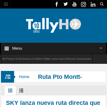
Menu
 France-KLM anuncia a Guilhem Mallet como nuevo Director General para América Latina
8000 de Bombardier establece un nuevo récord de velocidad entre Los Ángeles y Farnborou
Ruta Pto Montt-
Home
Bariloche
SKY lanza nueva ruta directa que