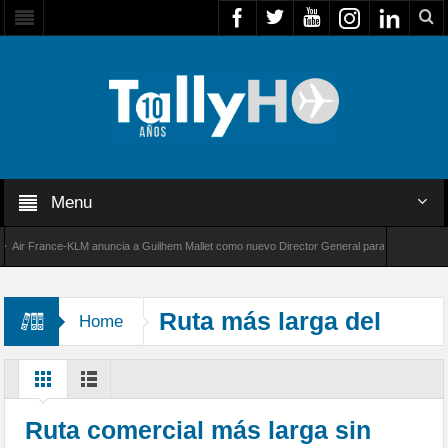
Menu
r France-KLM anuncia a Guilhem Mallet como nuevo Director General para América Latina
 8000 de Bombardier establece un nuevo récord de velocidad entre Los Ángeles y Farnboro
Ruta más larga del
Home
mundo
Ruta comercial más larga sin