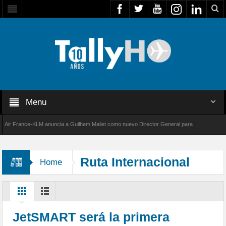
Menu
 France-KLM anuncia a Guilhem Mallet como nuevo Director General para América Latina
8000 de Bombardier establece un nuevo récord de velocidad entre Los Ángeles y Farnborou
Ruta Internacional
Home
JetSMART será la primera