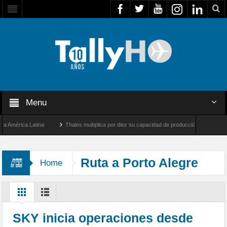
Menu
érica Latina
Thales multiplica por diez su capacidad de producción de radares en Br
Ángeles y Farnborough, Reino Unido
Airbus U030 Flexrotor inicia sus operaciones c
Ruta a Porto Alegre
Home
SKY inicia operaciones desde