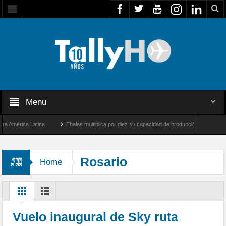
Menu
érica Latina
Thales multiplica por diez su capacidad de producción de radares en Br
Ángeles y Farnborough, Reino Unido
Airbus U030 Flexrotor inicia sus operaciones c
Rosario
Home
Vuelo inaugural de Sky ruta