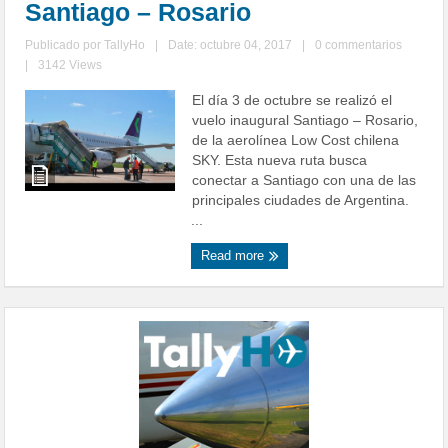
Santiago – Rosario
Publicado por
TallyHo
|
Date: octubre 04, 2017
|
0 commentarios
|
3142 Views
El día 3 de octubre se realizó el
vuelo inaugural Santiago – Rosario,
de la aerolínea Low Cost chilena
SKY. Esta nueva ruta busca
conectar a Santiago con una de las
principales ciudades de Argentina.
...
Read more