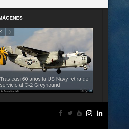
MÁGENES
Air France-KLM anuncia a Guilhem
Thales multipl
Tras casi 60 años la US Navy retira del
Mallet como nuevo Director General
capacidad de 
servicio al C-2 Greyhound
para América Latina
en Brasil