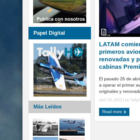
Papel Digital
LATAM comien
primeros avio
renovadas y p
cabinas Prem
El pasado 26 de ab
a operar el primer a
originales y renovada
abril 30, 2025
| by
Tally
Más Leídos
Read more