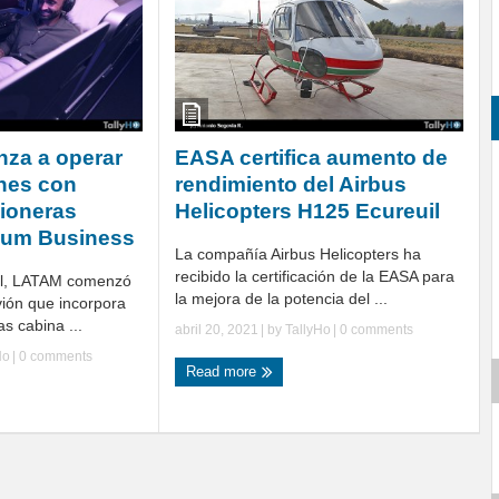
za a operar
EASA certifica aumento de
nes con
rendimiento del Airbus
ioneras
Helicopters H125 Ecureuil
ium Business
La compañía Airbus Helicopters ha
recibido la certificación de la EASA para
ril, LATAM comenzó
la mejora de la potencia del ...
vión que incorpora
s cabina ...
abril 20, 2021
| by
TallyHo
|
0 comments
Ho
|
0 comments
Read more