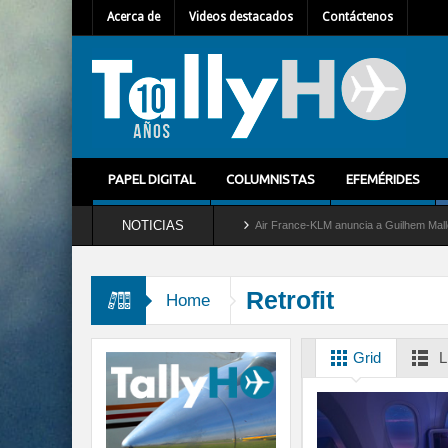
Acerca de
Videos destacados
Contáctenos
PAPEL DIGITAL
COLUMNISTAS
EFEMÉRIDES
NOTICIAS
tira del servicio al C-2 Greyhound
Air France-KLM anuncia a Guilhem Mallet como n
Retrofit
Home
Grid
L