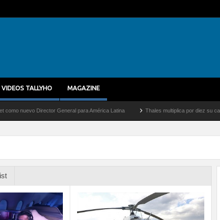
VIDEOS TALLYHO
MAGAZINE
uevo Director General para América Latina
Thales multiplica por diez su capacidad 
ist