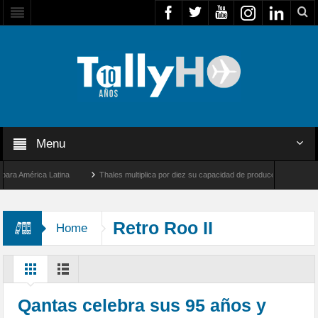
Menu
 América Latina
Thales multiplica por diez su capacidad de producción de radares en
os Ángeles y Farnborough, Reino Unido
Airbus U030 Flexrotor inicia sus operacione
Retro Roo II
Home
Qantas celebra sus 95 años y