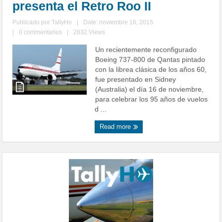
presenta el Retro Roo II
Publicado por
TallyHo
|
Date: noviembre 16, 2015
|
0 commentarios
|
2832 Views
Un recientemente reconfigurado
Boeing 737-800 de Qantas pintado
con la librea clásica de los años 60,
fue presentado en Sidney
(Australia) el día 16 de noviembre,
para celebrar los 95 años de vuelos
d ...
Read more