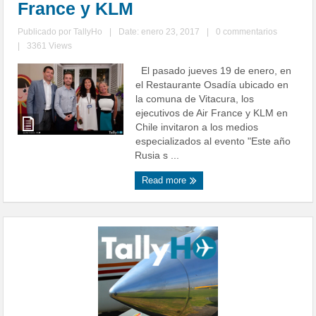
France y KLM
Publicado por
TallyHo
|
Date: enero 23, 2017
|
0 commentarios
|
3361 Views
El pasado jueves 19 de enero, en
el Restaurante Osadía ubicado en
la comuna de Vitacura, los
ejecutivos de Air France y KLM en
Chile invitaron a los medios
especializados al evento "Este año
Rusia s ...
Read more