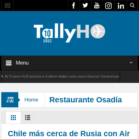
Menu
r France-KLM anuncia a Guilhem Mallet como nuevo Director General para América Latina
 8000 de Bombardier establece un nuevo récord de velocidad entre Los Ángeles y Farnboro
Restaurante Osadía
Home
Chile más cerca de Rusia con Air