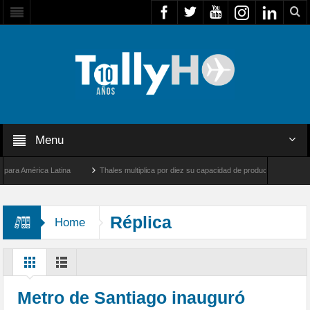
Menu
 América Latina
Thales multiplica por diez su capacidad de producción de radares en
os Ángeles y Farnborough, Reino Unido
Airbus U030 Flexrotor inicia sus operacione
Réplica
Home
Metro de Santiago inauguró