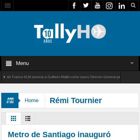
Menu
ir France-KLM anuncia a Guilhem Mallet como nuevo Director General para América Latina
al 8000 de Bombardier establece un nuevo récord de velocidad entre Los Ángeles y Farnbor
Rémi Tournier
Home
Metro de Santiago inauguró