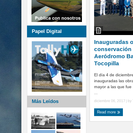
Papel Digital
Inauguradas 
conservación
Aeródromo Bar
Tocopilla
El día 4 de diciembr
inauguradas las obr
mayor a las que fue
...
Más Leídos
diciembre 06, 2017
| by
Read more