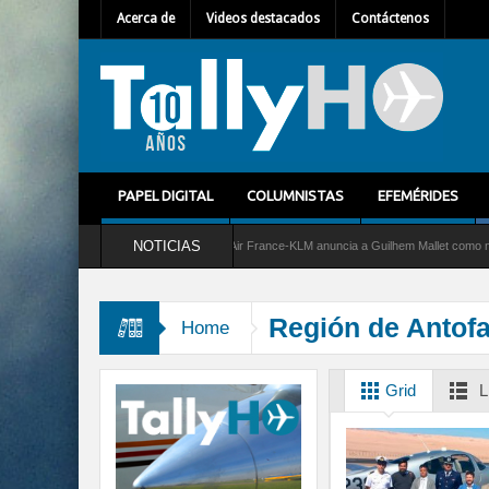
Acerca de
Videos destacados
Contáctenos
PAPEL DIGITAL
COLUMNISTAS
EFEMÉRIDES
NOTICIAS
 servicio al C-2 Greyhound
Air France-KLM anuncia a Guilhem Mallet como nuevo Dir
Región de Antof
Home
Grid
L