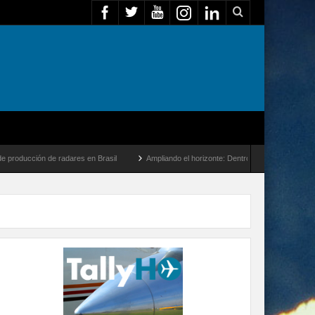
cción de radares en Brasil
Ampliando el horizonte: Dentro del vuelo de desarrollo m