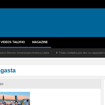
VIDEOS TALLYHO
MAGAZINE
ector General para América Latina
Thales multiplica por diez su capacidad de produ
agasta
ist