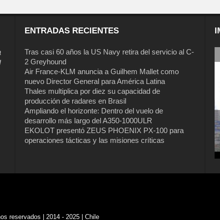
ENTRADAS RECIENTES
I
a
Tras casi 60 años la US Navy retira del servicio al C-
2 Greyhound
l
Air France-KLM anuncia a Guilhem Mallet como
nuevo Director General para América Latina
Thales multiplica por diez su capacidad de
producción de radares en Brasil
Ampliando el horizonte: Dentro del vuelo de
desarrollo más largo del A350-1000ULR
EKOLOT presentó ZEUS PHOENIX PX-100 para
Tras casi 60 años la US Navy retira del
operaciones tácticas y las misiones críticas
servicio al C-2 Greyhound
s reservados | 2014 - 2025 | Chile