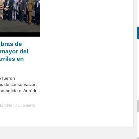
obras de
 mayor del
riles en
e fueron
as de conservación
 sometido el Aeródr
TallyHo
|
0 comments