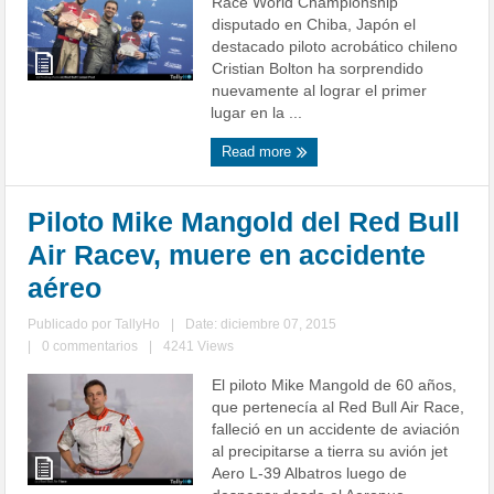
Race World Championship
disputado en Chiba, Japón el
destacado piloto acrobático chileno
Cristian Bolton ha sorprendido
nuevamente al lograr el primer
lugar en la ...
Read more
Piloto Mike Mangold del Red Bull
Air Racev, muere en accidente
aéreo
Publicado por
TallyHo
|
Date: diciembre 07, 2015
|
0 commentarios
|
4241 Views
El piloto Mike Mangold de 60 años,
que pertenecía al Red Bull Air Race,
falleció en un accidente de aviación
al precipitarse a tierra su avión jet
Aero L-39 Albatros luego de