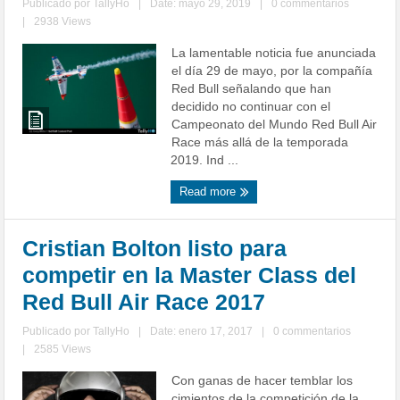
Publicado por
TallyHo
|
Date: mayo 29, 2019
|
0 commentarios
|
2938 Views
La lamentable noticia fue anunciada
el día 29 de mayo, por la compañía
Red Bull señalando que han
decidido no continuar con el
Campeonato del Mundo Red Bull Air
Race más allá de la temporada
2019. Ind ...
Read more
Cristian Bolton listo para
competir en la Master Class del
Red Bull Air Race 2017
Publicado por
TallyHo
|
Date: enero 17, 2017
|
0 commentarios
|
2585 Views
Con ganas de hacer temblar los
cimientos de la competición de la