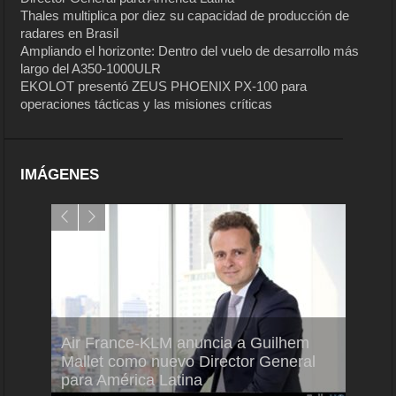
Thales multiplica por diez su capacidad de producción de
radares en Brasil
Ampliando el horizonte: Dentro del vuelo de desarrollo más
largo del A350-1000ULR
EKOLOT presentó ZEUS PHOENIX PX-100 para
operaciones tácticas y las misiones críticas
IMÁGENES
Air France-KLM anuncia a Guilhem
Thale
ra del
Mallet como nuevo Director General
capac
para América Latina
en Br