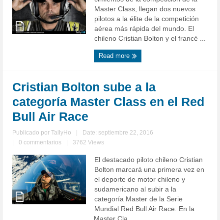
Master Class, llegan dos nuevos
pilotos a la élite de la competición
aérea más rápida del mundo. El
chileno Cristian Bolton y el francé ...
Read more
Cristian Bolton sube a la
categoría Master Class en el Red
Bull Air Race
Publicado por
TallyHo
|
Date: septiembre 22, 2016
|
0 commentarios
|
3762 Views
El destacado piloto chileno Cristian
Bolton marcará una primera vez en
el deporte de motor chileno y
sudamericano al subir a la
categoría Master de la Serie
Mundial Red Bull Air Race. En la
Master Cla ...