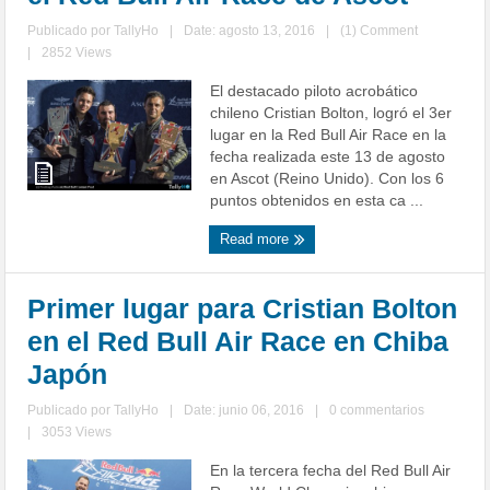
Publicado por
TallyHo
|
Date: agosto 13, 2016
|
(1) Comment
|
2852 Views
El destacado piloto acrobático
chileno Cristian Bolton, logró el 3er
lugar en la Red Bull Air Race en la
fecha realizada este 13 de agosto
en Ascot (Reino Unido). Con los 6
puntos obtenidos en esta ca ...
Read more
Primer lugar para Cristian Bolton
en el Red Bull Air Race en Chiba
Japón
Publicado por
TallyHo
|
Date: junio 06, 2016
|
0 commentarios
|
3053 Views
En la tercera fecha del Red Bull Air