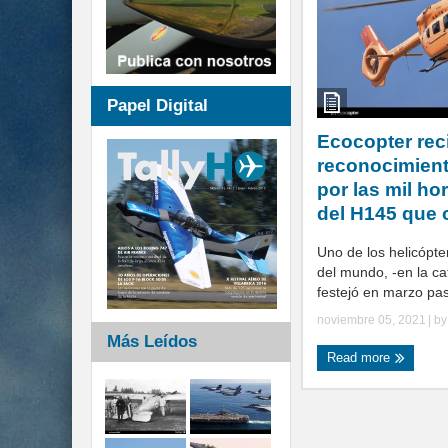
Papel Digital
Ecocopter rec
reconocimient
por las mil ho
del H145 que 
Uno de los helicópt
del mundo, -en la cat
festejó en marzo pa
noviembre 05, 2021
| b
Más Leídos
Read more