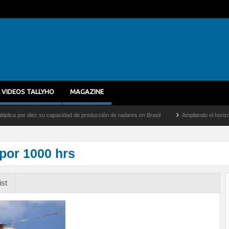
VIDEOS TALLYHO
MAGAZINE
por diez su capacidad de producción de radares en Brasil
Ampliando el horizonte: De
por 1000 hrs
ist