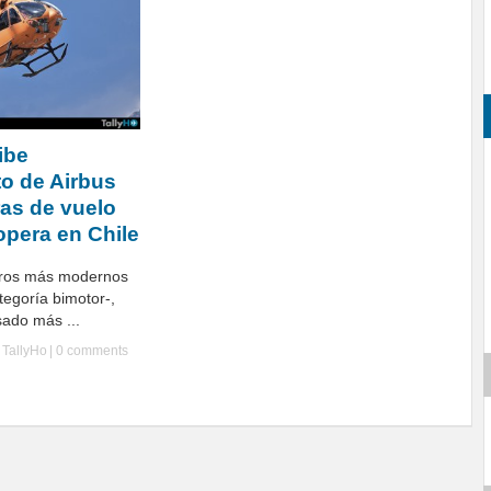
ibe
o de Airbus
ras de vuelo
opera en Chile
eros más modernos
egoría bimotor-,
sado más ...
y
TallyHo
|
0 comments