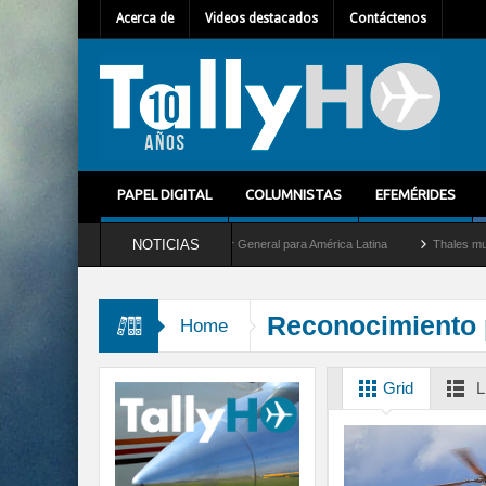
Acerca de
Videos destacados
Contáctenos
PAPEL DIGITAL
COLUMNISTAS
EFEMÉRIDES
NOTICIAS
Guilhem Mallet como nuevo Director General para América Latina
Thales multiplica 
Reconocimiento 
Home
Grid
L