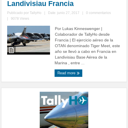
Landivisiau Francia
Publicado por
TallyHo
|
Date: junio 27, 2017
|
0 commentarios
|
9078 Views
Por Lukas Kinneswenger |
Colaborador de TallyHo desde
Francia | El ejercicio aéreo de la
OTAN denominado Tiger Meet, este
año se llevó a cabo en Francia en
Landivisiau Base Aérea de la
Marina , entre ...
Read more