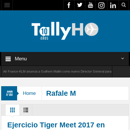
Menu
r France-KLM anuncia a Guilhem Mallet como nuevo Director General para América Latina
 8000 de Bombardier establece un nuevo récord de velocidad entre Los Ángeles y Farnboro
Rafale M
Home
Ejercicio Tiger Meet 2017 en