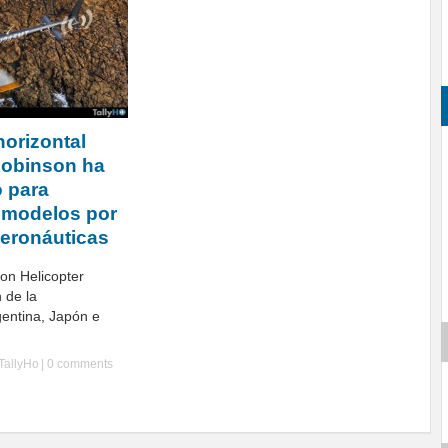
horizontal
Robinson ha
 para
 modelos por
eronáuticas
on Helicopter
 de la
gentina, Japón e
TallyHo
|
0 comments