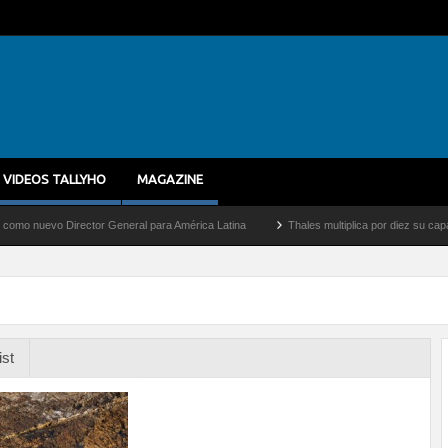
VIDEOS TALLYHO
MAGAZINE
evo Director General para América Latina
Thales multiplica por diez su capacidad d
ist