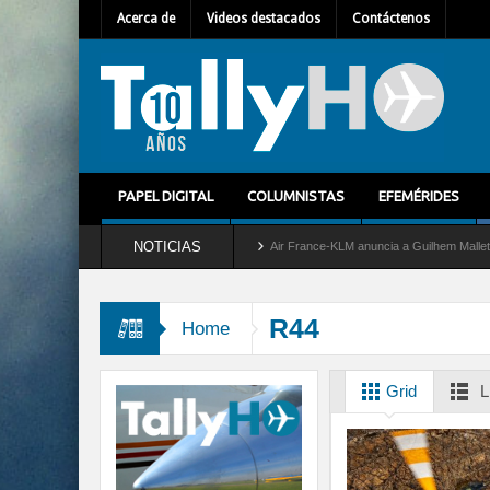
Acerca de
Videos destacados
Contáctenos
PAPEL DIGITAL
COLUMNISTAS
EFEMÉRIDES
NOTICIAS
ira del servicio al C-2 Greyhound
Air France-KLM anuncia a Guilhem Mallet como nu
R44
Home
Grid
L