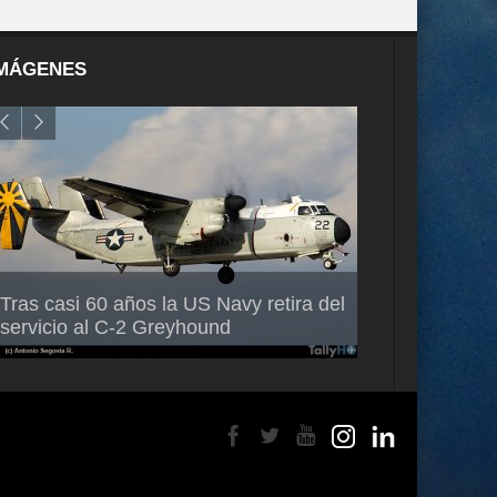
MÁGENES
Air France-KLM anuncia a Guilhem
Thales multipl
Tras casi 60 años la US Navy retira del
Mallet como nuevo Director General
capacidad de 
servicio al C-2 Greyhound
para América Latina
en Brasil