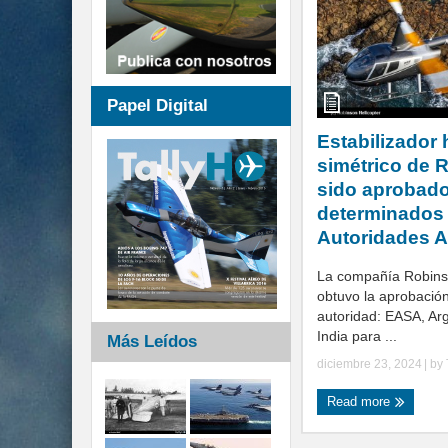
Papel Digital
Estabilizador 
simétrico de 
sido aprobado
determinados
Autoridades A
La compañía Robins
obtuvo la aprobación
autoridad: EASA, Ar
India para ...
Más Leídos
diciembre 23, 2024
| by
Read more