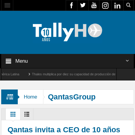
Menu
a Latina
Thales multiplica por diez su capacidad de producción de radares en Brasil
les y Farnborough, Reino Unido
Airbus U030 Flexrotor inicia sus operaciones con l
QantasGroup
Home
Qantas invita a CEO de 10 años