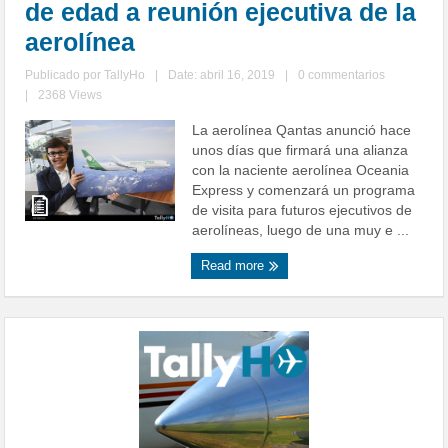
de edad a reunión ejecutiva de la
aerolínea
Publicado por
TallyHo
|
Date: abril 16, 2019
|
0 commentarios
|
2368 Views
La aerolínea Qantas anunció hace
unos días que firmará una alianza
con la naciente aerolínea Oceania
Express y comenzará un programa
de visita para futuros ejecutivos de
aerolíneas, luego de una muy e ...
Read more