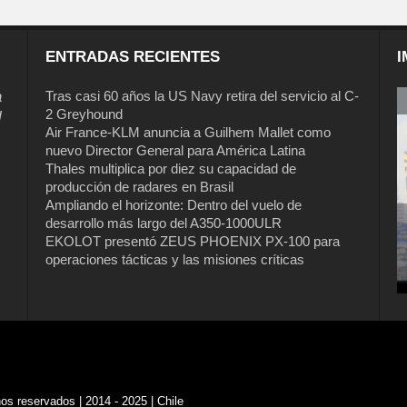
ENTRADAS RECIENTES
I
a
Tras casi 60 años la US Navy retira del servicio al C-
2 Greyhound
l
Air France-KLM anuncia a Guilhem Mallet como
nuevo Director General para América Latina
Thales multiplica por diez su capacidad de
producción de radares en Brasil
Ampliando el horizonte: Dentro del vuelo de
desarrollo más largo del A350-1000ULR
EKOLOT presentó ZEUS PHOENIX PX-100 para
Tras casi 60 años la US Navy retira del
operaciones tácticas y las misiones críticas
servicio al C-2 Greyhound
s reservados | 2014 - 2025 | Chile