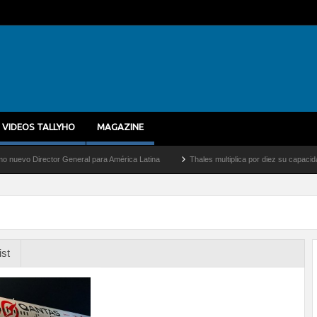
VIDEOS TALLYHO
MAGAZINE
Director General para América Latina
Thales multiplica por diez su capacidad de pr
ist