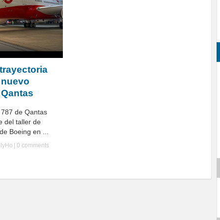
trayectoria
l nuevo
 Qantas
 787 de Qantas
 del taller de
 de Boeing en ...
llyHo
|
0 comments