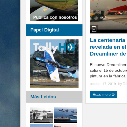
Papel Digital
La centenaria 
revelada en e
Dreamliner de
El nuevo Dreamliner
salió el 15 de octubre
pintura en la fábrica
octubre 17, 2019
| by
Ta
Read more
Más Leídos