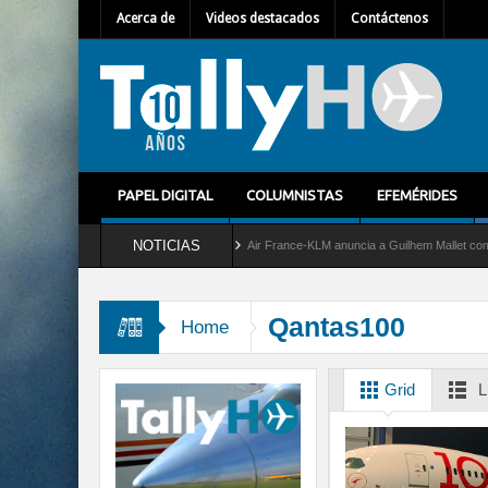
Acerca de
Videos destacados
Contáctenos
PAPEL DIGITAL
COLUMNISTAS
EFEMÉRIDES
NOTICIAS
del servicio al C-2 Greyhound
Air France-KLM anuncia a Guilhem Mallet como nuevo 
Qantas100
Home
Grid
L