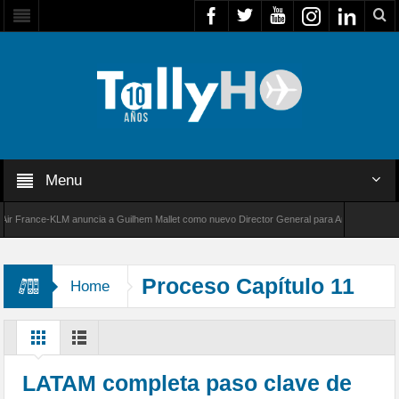
Menu
France-KLM anuncia a Guilhem Mallet como nuevo Director General para América Latina
000 de Bombardier establece un nuevo récord de velocidad entre Los Ángeles y Farnboroug
Proceso Capítulo 11
Home
LATAM completa paso clave de