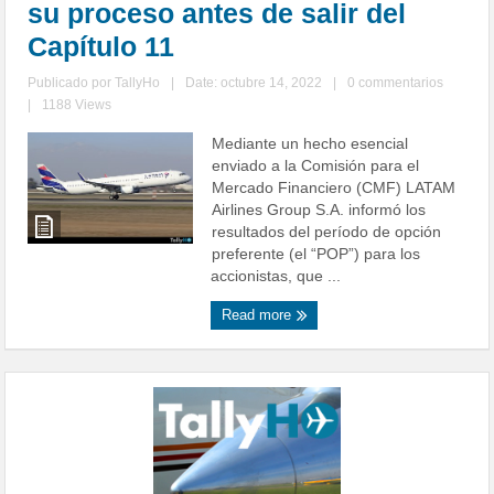
su proceso antes de salir del
Capítulo 11
Publicado por
TallyHo
|
Date: octubre 14, 2022
|
0 commentarios
|
1188 Views
Mediante un hecho esencial
enviado a la Comisión para el
Mercado Financiero (CMF) LATAM
Airlines Group S.A. informó los
resultados del período de opción
preferente (el “POP”) para los
accionistas, que ...
Read more