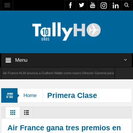
Menu
 France-KLM anuncia a Guilhem Mallet como nuevo Director General para América Latina
8000 de Bombardier establece un nuevo récord de velocidad entre Los Ángeles y Farnborou
Primera Clase
Home
Air France gana tres premios en