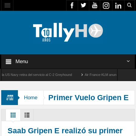
Menu
S Navy retira del servicio al C-2 Greyhound
Air France-KLM anuncia a Guilhem Mall
o
50 años de la llegada de los primeros F-5E Tigre II de la FACH
Primer Vuelo Gripen E
Home
Saab Gripen E realizó su primer