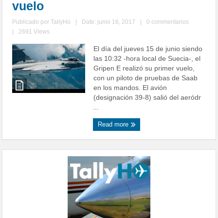
vuelo
Publicado por
TallyHo
|
Date: junio 16, 2017
|
0 commentarios
|
2691 Views
El día del jueves 15 de junio siendo
las 10:32 -hora local de Suecia-, el
Gripen E realizó su primer vuelo,
con un piloto de pruebas de Saab
en los mandos. El avión
(designación 39-8) salió del aeródr
...
Read more