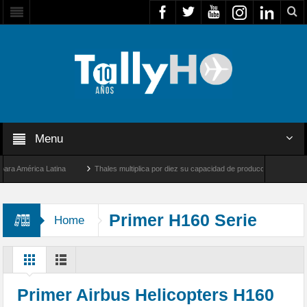
Menu
América Latina
Thales multiplica por diez su capacidad de producción de radares en 
s Ángeles y Farnborough, Reino Unido
Airbus U030 Flexrotor inicia sus operaciones
Primer H160 Serie
Home
Primer Airbus Helicopters H160