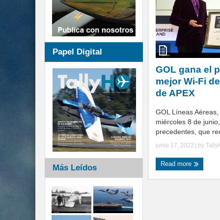
Papel Digital
GOL gana el p
mejor Wi-Fi d
de APEX
GOL Líneas Aéreas, 
miércoles 8 de junio
precedentes, que rec
junio 17, 2022
| by
Tall
Read more
Más Leídos