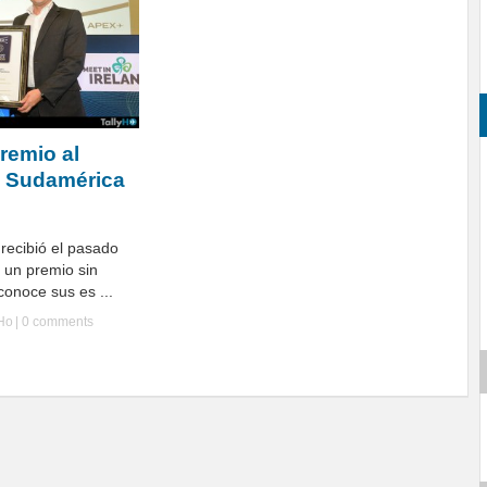
remio al
e Sudamérica
recibió el pasado
, un premio sin
onoce sus es ...
yHo
|
0 comments