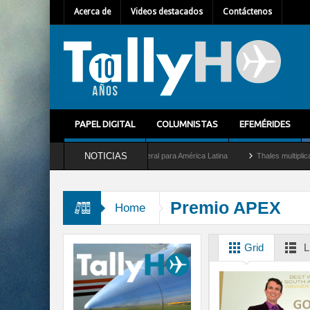
Acerca de
Videos destacados
Contáctenos
PAPEL DIGITAL
COLUMNISTAS
EFEMÉRIDES
NOTICIAS
m Mallet como nuevo Director General para América Latina
Thales multiplica por die
Premio APEX
Home
Grid
L