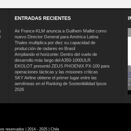
ENTRADAS RECIENTES
I
a
Air France-KLM anuncia a Guilhem Mallet como
nuevo Director General para América Latina
l
Thales multiplica por diez su capacidad de
producción de radares en Brasil
Ampliando el horizonte: Dentro del vuelo de
desarrollo más largo del A350-1000ULR
EKOLOT presentó ZEUS PHOENIX PX-100 para
operaciones tácticas y las misiones críticas
Air France-KLM anuncia a Guilhem
SKY Airline obtiene el primer lugar entre las
Mallet como nuevo Director General
aerolíneas en el Ranking de Sostenibilidad Ipsos
para América Latina
2026
s reservados | 2014 - 2025 | Chile