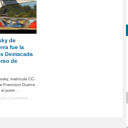
sky de
ra fue la
s Destacada
éreo de
Husky, matrícula CC-
e Francisco Guerra
el prem ...
lyHo
|
0 comments