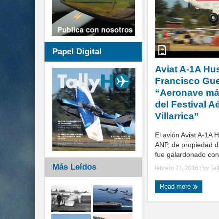
Papel Digital
Aviat A-1A Hu
Francisco Guer
“Aeronave má
del Festival A
Villarrica”
El avión Aviat A-1A 
ANP, de propiedad d
fue galardonado con 
Más Leídos
febrero 11, 2016
| by
Tal
Read more