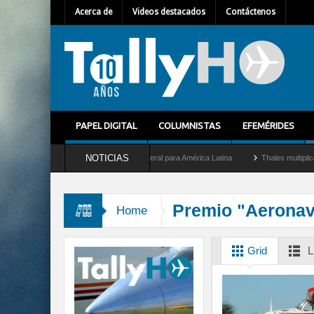
Acerca de
Videos destacados
Contáctenos
PAPEL DIGITAL
COLUMNISTAS
EFEMÉRIDES
NOTICIAS
m Mallet como nuevo Director General para América Latina
Thales multiplica por di
 operaciones con la Agencia Europea de Seguridad Marítima
Premio "Aerona
Home
Grid
L