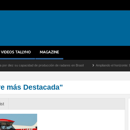
VIDEOS TALLYHO
MAGAZINE
ez su capacidad de producción de radares en Brasil
Ampliando el horizonte: Dentro d
ve más Destacada"
ist