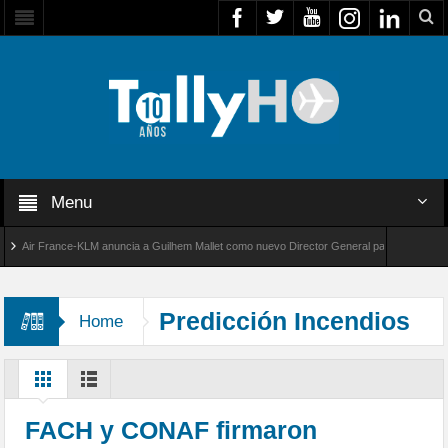
Menu
ir France-KLM anuncia a Guilhem Mallet como nuevo Director General para América Latina
al 8000 de Bombardier establece un nuevo récord de velocidad entre Los Ángeles y Farnbor
Predicción Incendios
Home
FACH y CONAF firmaron