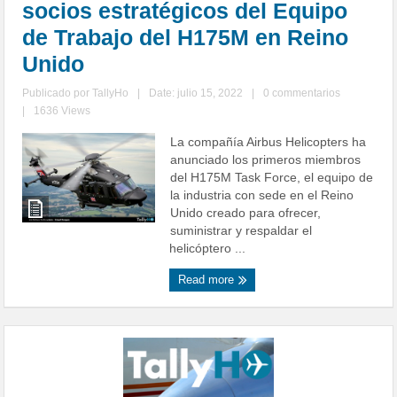
socios estratégicos del Equipo
de Trabajo del H175M en Reino
Unido
Publicado por
TallyHo
|
Date: julio 15, 2022
|
0 commentarios
|
1636 Views
La compañía Airbus Helicopters ha
anunciado los primeros miembros
del H175M Task Force, el equipo de
la industria con sede en el Reino
Unido creado para ofrecer,
suministrar y respaldar el
helicóptero ...
Read more