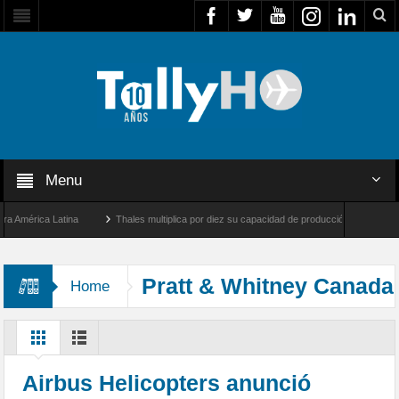
Menu
mérica Latina
Thales multiplica por diez su capacidad de producción de radares en B
 Ángeles y Farnborough, Reino Unido
Airbus U030 Flexrotor inicia sus operaciones 
Pratt & Whitney Canada
Home
Airbus Helicopters anunció