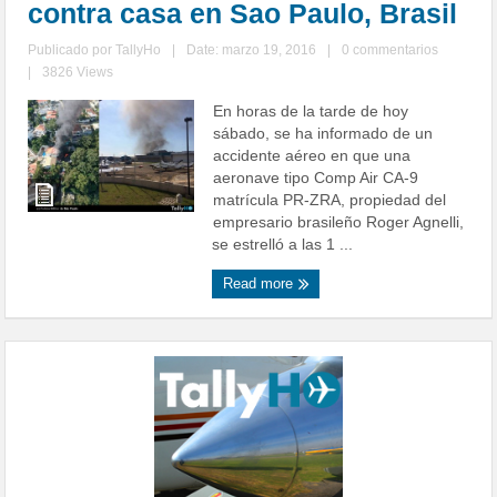
contra casa en Sao Paulo, Brasil
Publicado por
TallyHo
|
Date: marzo 19, 2016
|
0 commentarios
|
3826 Views
En horas de la tarde de hoy
sábado, se ha informado de un
accidente aéreo en que una
aeronave tipo Comp Air CA-9
matrícula PR-ZRA, propiedad del
empresario brasileño Roger Agnelli,
se estrelló a las 1 ...
Read more