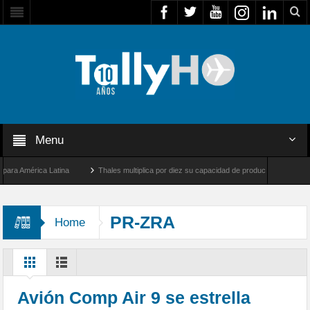
Menu
 América Latina
Thales multiplica por diez su capacidad de producción de radares en
os Ángeles y Farnborough, Reino Unido
Airbus U030 Flexrotor inicia sus operacione
PR-ZRA
Home
Avión Comp Air 9 se estrella