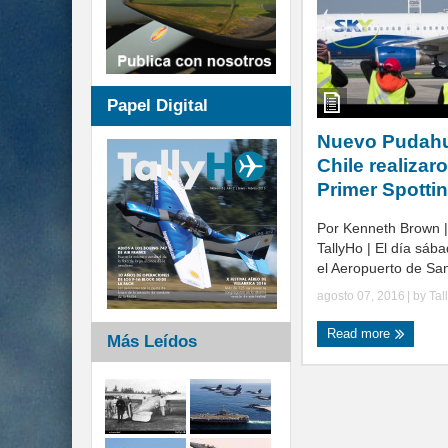
Papel Digital
Nuevo Pudahu
Chile realizar
Primer Spotti
Por Kenneth Brown 
TallyHo | El día sáb
el Aeropuerto de Sant
agosto 07, 2016
| by
Tal
Read more
Más Leídos