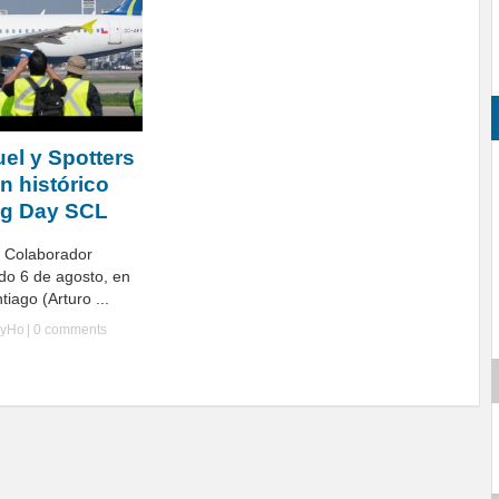
el y Spotters
on histórico
ng Day SCL
| Colaborador
ado 6 de agosto, en
iago (Arturo ...
lyHo
|
0 comments