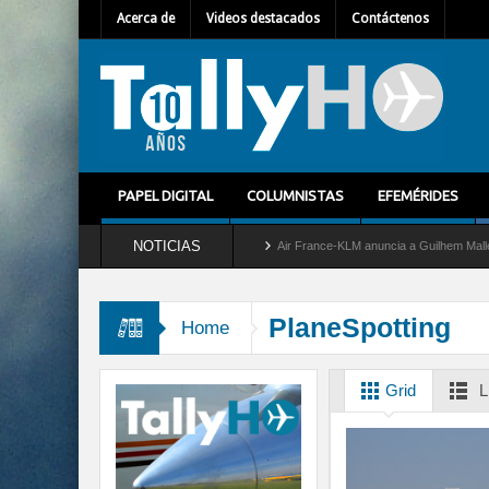
Acerca de
Videos destacados
Contáctenos
PAPEL DIGITAL
COLUMNISTAS
EFEMÉRIDES
NOTICIAS
tira del servicio al C-2 Greyhound
Air France-KLM anuncia a Guilhem Mallet como n
PlaneSpotting
Home
Grid
L