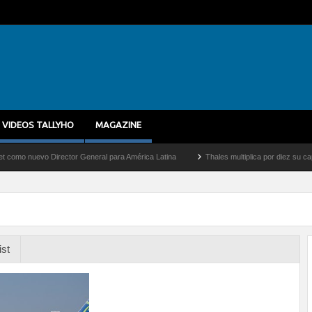
VIDEOS TALLYHO
MAGAZINE
uevo Director General para América Latina
Thales multiplica por diez su capacidad 
ist