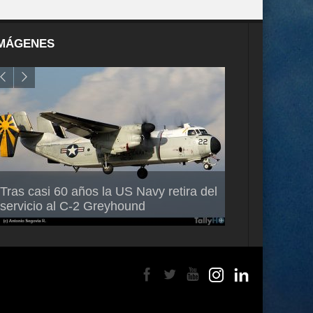
MÁGENES
Air France-KLM anuncia a Guilhem
Thales multipl
Tras casi 60 años la US Navy retira del
Mallet como nuevo Director General
capacidad de 
servicio al C-2 Greyhound
para América Latina
en Brasil