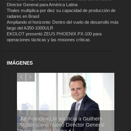
Director General para América Latina
Thales multiplica por diez su capacidad de producción de
radares en Brasil
Ampliando el horizonte: Dentro del vuelo de desarrollo más
largo del A350-1000ULR
EKOLOT presentó ZEUS PHOENIX PX-100 para
operaciones tácticas y las misiones críticas
IMÁGENES
Air France-KLM anuncia a Guilhem
Thale
ra del
Mallet como nuevo Director General
capac