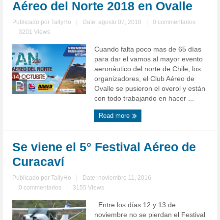
Aéreo del Norte 2018 en Ovalle
Publicado por
TallyHo
|
Date: agosto 07, 2018
|
0 commentarios
|
3201 Views
Cuando falta poco mas de 65 días
para dar el vamos al mayor evento
aeronáutico del norte de Chile, los
organizadores, el Club Aéreo de
Ovalle se pusieron el overol y están
con todo trabajando en hacer ...
Read more
Se viene el 5° Festival Aéreo de
Curacaví
Publicado por
TallyHo
|
Date: noviembre 11, 2016
|
0 commentarios
|
3155 Views
Entre los días 12 y 13 de
noviembre no se pierdan el Festival