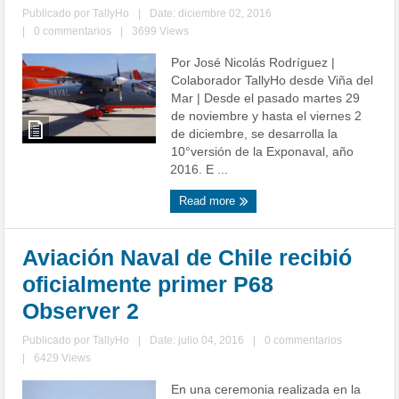
Publicado por
TallyHo
|
Date: diciembre 02, 2016
|
0 commentarios
|
3699 Views
Por José Nicolás Rodríguez |
Colaborador TallyHo desde Viña del
Mar | Desde el pasado martes 29
de noviembre y hasta el viernes 2
de diciembre, se desarrolla la
10°versión de la Exponaval, año
2016. E ...
Read more
Aviación Naval de Chile recibió
oficialmente primer P68
Observer 2
Publicado por
TallyHo
|
Date: julio 04, 2016
|
0 commentarios
|
6429 Views
En una ceremonia realizada en la