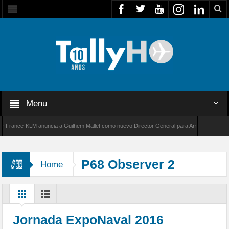
Menu
ance-KLM anuncia a Guilhem Mallet como nuevo Director General para América Latina
0 de Bombardier establece un nuevo récord de velocidad entre Los Ángeles y Farnborough,
P68 Observer 2
Home
Jornada ExpoNaval 2016