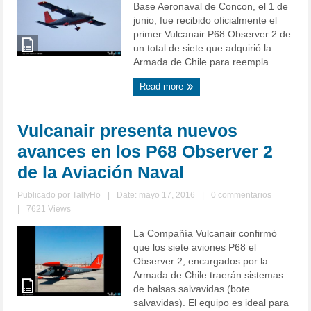
Base Aeronaval de Concon, el 1 de
junio, fue recibido oficialmente el
primer Vulcanair P68 Observer 2 de
un total de siete que adquirió la
Armada de Chile para reempla ...
Read more
Vulcanair presenta nuevos
avances en los P68 Observer 2
de la Aviación Naval
Publicado por
TallyHo
|
Date: mayo 17, 2016
|
0 commentarios
|
7621 Views
La Compañía Vulcanair confirmó
que los siete aviones P68 el
Observer 2, encargados por la
Armada de Chile traerán sistemas
de balsas salvavidas (bote
salvavidas). El equipo es ideal para