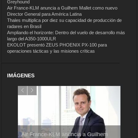
Greyhound
Air France-KLM anuncia a Guilhem Mallet como nuevo
Director General para América Latina
Thales multiplica por diez su capacidad de producción de
radares en Brasil
Ampliando el horizonte: Dentro del vuelo de desarrollo más
largo del A350-1000ULR
EKOLOT presentó ZEUS PHOENIX PX-100 para
operaciones tácticas y las misiones críticas
IMÁGENES
Air France-KLM anuncia a Guilhem
Thale