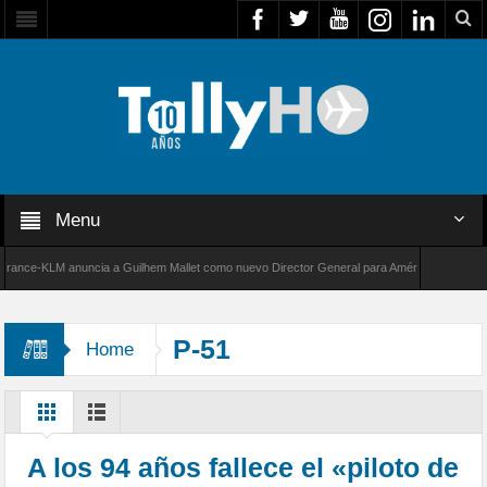
Menu
ce-KLM anuncia a Guilhem Mallet como nuevo Director General para América Latina
de Bombardier establece un nuevo récord de velocidad entre Los Ángeles y Farnborough, R
P-51
Home
A los 94 años fallece el «piloto de