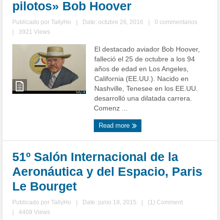
pilotos» Bob Hoover
Publicado por
TallyHo
|
Date: octubre 26, 2016
|
0 commentarios
|
3921 Views
El destacado aviador Bob Hoover,
falleció el 25 de octubre a los 94
años de edad en Los Angeles,
California (EE.UU.). Nacido en
Nashville, Tenesee en los EE.UU.
desarrolló una dilatada carrera.
Comenz ...
Read more
51º Salón Internacional de la
Aeronáutica y del Espacio, Paris
Le Bourget
Publicado por
TallyHo
|
Date: junio 18, 2015
|
(1) Comment
|
4409 Views