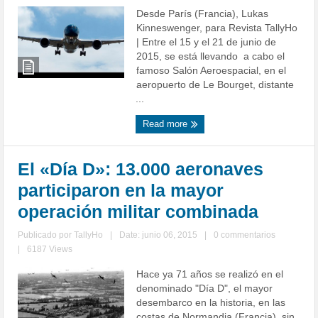
Desde París (Francia), Lukas
Kinneswenger, para Revista TallyHo
| Entre el 15 y el 21 de junio de
2015, se está llevando a cabo el
famoso Salón Aeroespacial, en el
aeropuerto de Le Bourget, distante
...
Read more
El «Día D»: 13.000 aeronaves
participaron en la mayor
operación militar combinada
Publicado por
TallyHo
|
Date: junio 06, 2015
|
0 commentarios
|
6187 Views
Hace ya 71 años se realizó en el
denominado "Día D", el mayor
desembarco en la historia, en las
costas de Normandia (Francia), sin