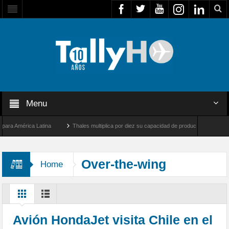
Menu
 América Latina
Thales multiplica por diez su capacidad de producción de radares en
os Ángeles y Farnborough, Reino Unido
Airbus U030 Flexrotor inicia sus operacione
Over-the-wing
Home
Avión HondaJet visita Chile en el