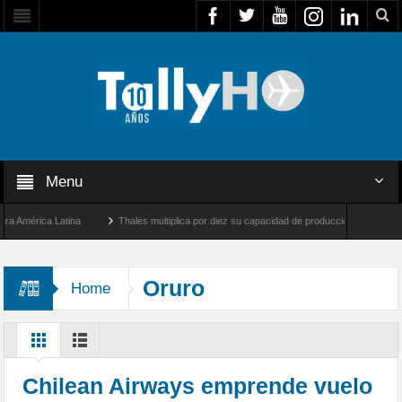
Menu
mérica Latina
Thales multiplica por diez su capacidad de producción de radares en B
 Ángeles y Farnborough, Reino Unido
Airbus U030 Flexrotor inicia sus operaciones 
Oruro
Home
Chilean Airways emprende vuelo