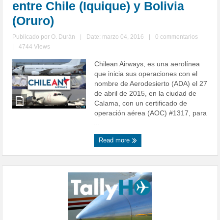
entre Chile (Iquique) y Bolivia
(Oruro)
Publicado por
O. Durán
|
Date: marzo 04, 2016
|
0 commentarios
|
4744 Views
Chilean Airways, es una aerolínea
que inicia sus operaciones con el
nombre de Aerodesierto (ADA) el 27
de abril de 2015, en la ciudad de
Calama, con un certificado de
operación aérea (AOC) #1317, para
...
Read more