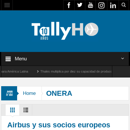
Menu
América Latina
Thales multiplica por diez su capacidad de producción de radares en 
s Ángeles y Farnborough, Reino Unido
Airbus U030 Flexrotor inicia sus operaciones
ONERA
Home
Airbus y sus socios europeos